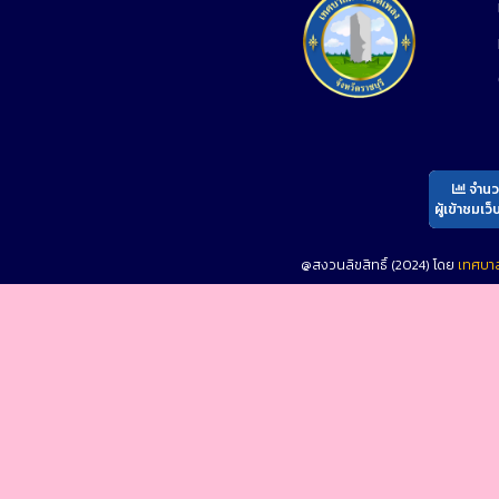
จำน
ผู้เข้าชมเว็
@สงวนลิขสิทธิ์ (2024) โดย
เทศบา