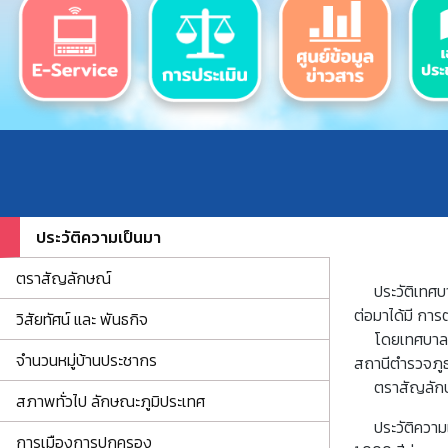
ประวัติความเป็นมา
ตราสัญลักษณ์
ประวัติเทศบาล
ต่อมาได้มี กา
วิสัยทัศน์ และ พันธกิจ
โดยเทศบาลตำบล
จำนวนหมู่บ้านประชากร
สถานีตำรวจภู
ตราสัญลักษ
สภาพทั่วไป ลักษณะภูมิประเทศ
ประวัติความเป
การเมืองการปกครอง